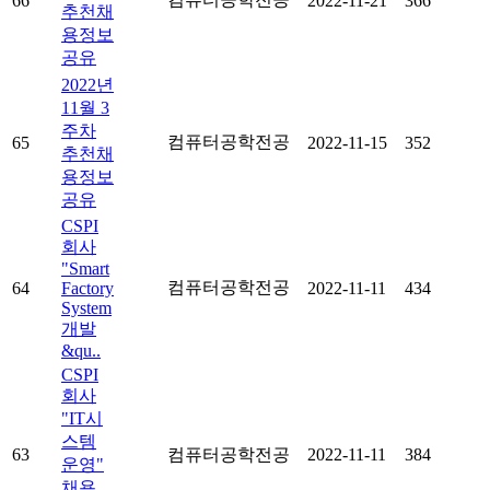
66
2022-11-21
366
추천채
용정보
공유
2022년
11월 3
주차
컴퓨터공학전공
65
2022-11-15
352
추천채
용정보
공유
CSPI
회사
"Smart
컴퓨터공학전공
64
Factory
2022-11-11
434
System
개발
&qu..
CSPI
회사
"IT시
스템
63
컴퓨터공학전공
2022-11-11
384
운영"
채용