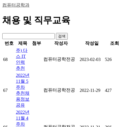
컴퓨터공학과
채용 및 직무교육
검색
번호
제목
첨부
작성자
작성일
조회
주) 다
스 IT
컴퓨터공학전공
68
2023-02-03
526
인력
추천
2022년
11월 5
주차
컴퓨터공학전공
67
2022-11-29
427
추천채
용정보
공유
2022년
11월 4
주차
컴퓨터공학전공